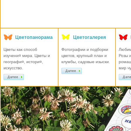
Цветопанорама
Цветогалерея
Цветы как способ
Фотографии и подборки
Любим
изучени¤ мира. Цветы и
цветов, крупный план и
Розы 
географи¤, истори¤,
клумбы, садовые изыски.
ромаш
искусство.
мир чу