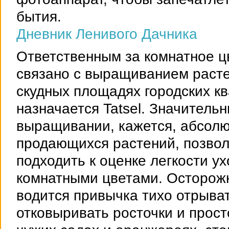
бытия.
Дневник Ленивого Дачника
Ответственным за комнатное цв
связано с выращиванием расте
скудных площадях городских к
назначается Tatsel. Значитель
выращивании, кажется, абсол
продающихся растений, позвол
подходить к оценке легкости у
комнатными цветами. Осторожн
водится привычка тихо отрыват
отковыривать росточки и прост