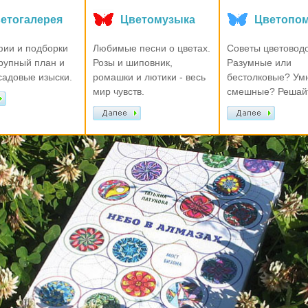
етогалерея
Цветомузыка
Цветопо
ии и подборки
Любимые песни о цветах.
Советы цветоводо
крупный план и
Розы и шиповник,
Разумные или
садовые изыски.
ромашки и лютики - весь
бестолковые? Ум
мир чувств.
смешные? Решайт