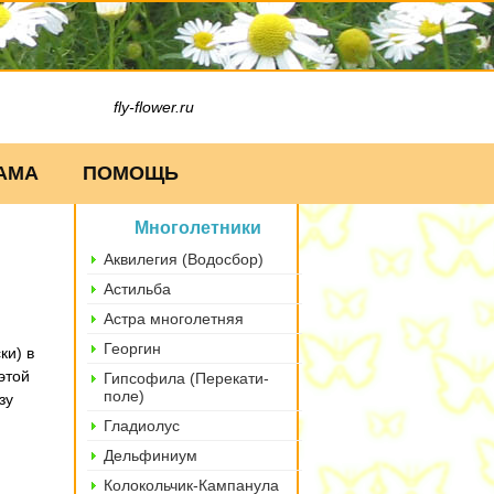
fly-flower.ru
АМА
ПОМОЩЬ
Многолетники
Аквилегия (Водосбор)
Астильба
Астра многолетняя
Георгин
ки) в
этой
Гипсофила (Перекати-
поле)
зу
Гладиолус
Дельфиниум
Колокольчик-Кампанула