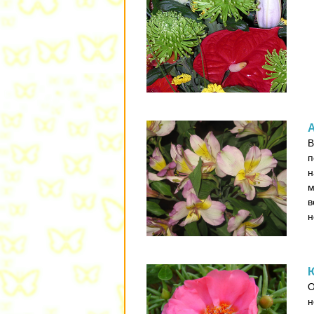
В
п
н
м
в
н
О
н