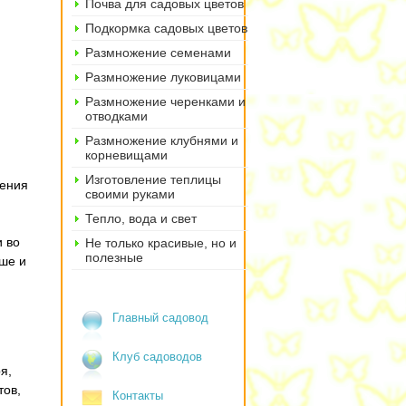
Почва для садовых цветов
Подкормка садовых цветов
Размножение семенами
Размножение луковицами
Размножение черенками и
отводками
Размножение клубнями и
корневищами
Изготовление теплицы
ления
своими руками
Тепло, вода и свет
 во
Не только красивые, но и
полезные
ьше и
Главный садовод
Клуб садоводов
я,
тов,
Контакты