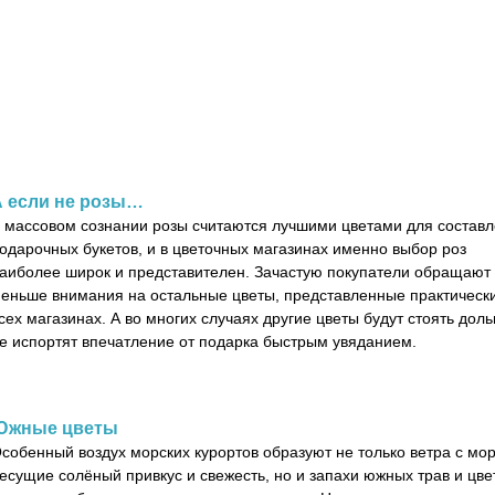
А если не розы…
 массовом сознании розы считаются лучшими цветами для состав
одарочных букетов, и в цветочных магазинах именно выбор роз
аиболее широк и представителен. Зачастую покупатели обращают
еньше внимания на остальные цветы, представленные практически
сех магазинах. А во многих случаях другие цветы будут стоять дол
е испортят впечатление от подарка быстрым увяданием.
Южные цветы
собенный воздух морских курортов образуют не только ветра с мор
есущие солёный привкус и свежесть, но и запахи южных трав и цве