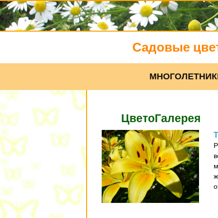
Садовые цве
МНОГОЛЕТНИК
ЦветоГалерея
Р
в
м
ж
о