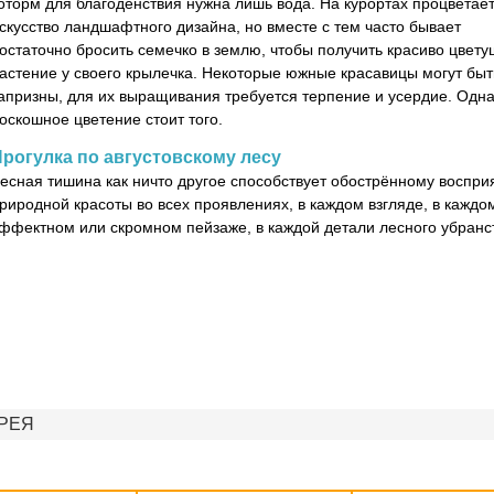
оторм для благоденствия нужна лишь вода. На курортах процветае
скусство ландшафтного дизайна, но вместе с тем часто бывает
остаточно бросить семечко в землю, чтобы получить красиво цвет
астение у своего крылечка. Некоторые южные красавицы могут быт
апризны, для их выращивания требуется терпение и усердие. Одна
оскошное цветение стоит того.
рогулка по августовскому лесу
есная тишина как ничто другое способствует обострённому воспри
риродной красоты во всех проявлениях, в каждом взгляде, в каждо
ффектном или скромном пейзаже, в каждой детали лесного убранс
РЕЯ