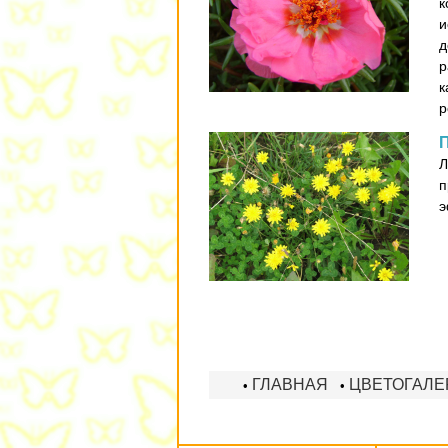
к
и
д
р
к
р
П
Л
п
э
ГЛАВНАЯ
ЦВЕТОГАЛЕ
•
•