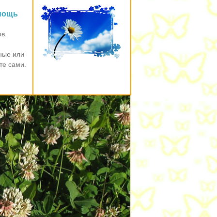
мощь
в.
ные или
е сами.