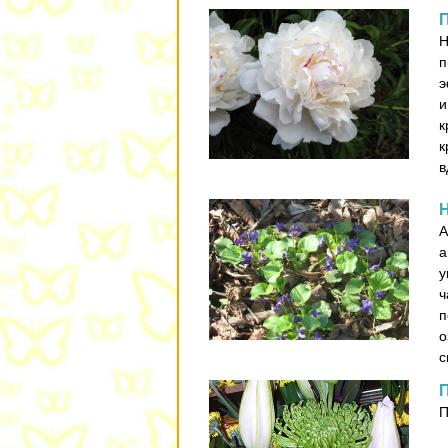
Н
п
э
и
к
к
в
А
а
у
ч
п
о
с
П