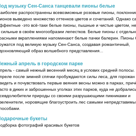
Под музыку Сен-Санса танцевали пионы белые
аиболее распространены всевозможные розовые пионы, поклонни
ионов выведено множество оттенков цветов и сочетаний. Однако 
ффектные -это всё-таки белые пионы, пышные и чистые цветом, н
 сильные в своём многообразии лепестков. Белые пионы с отдель
расными вкраплениями напоминают белые пачки балерин. Пионы 
ружатся под великую музыку Сен-Санса, создавая романтичный,
дохновляющий образ волшебного представления...
Нежный апрель в городском парке
прель - самый нежный весенний месяц в услових средней полосы.
преле после зимней спячки пробуждаются силы леса, для горожан
видеть и почувствовать первые веяния весны можно в парках, при
асто в диких и заброшенных уголках этих парков, куда не добралис
севдолюбители природы со своими разрушающими пикниками и
зеленители, норовящие благоустроить лес самыми непредставим
пособами.
Подарочные букеты
одборка фотографий красивых букетов