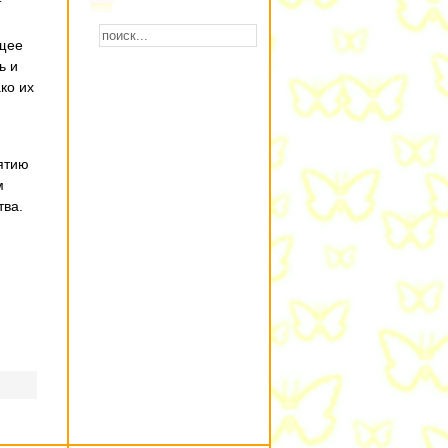
т
ущее
ь и
ко их
ятию
м
тва.