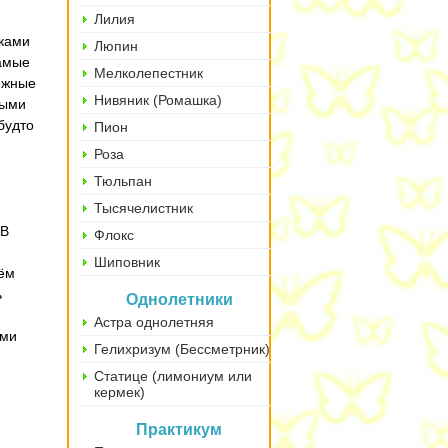
Лилия
ками
Люпин
самые
Мелколепестник
ежные
Нивяник (Ромашка)
ными
будто
Пион
Роза
Тюльпан
Тысячелистник
 В
Флокс
Шиповник
чём
ь
Однолетники
Астра однолетняя
ыми
Гелихризум (Бессметрник)
Статице (лимониум или
кермек)
Практикум