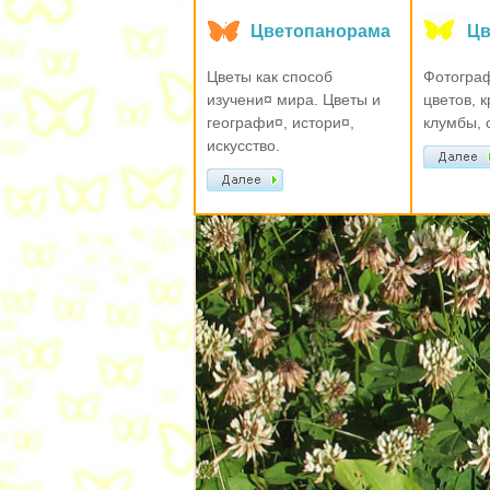
Цветопанорама
Цв
Цветы как способ
Фотограф
изучени¤ мира. Цветы и
цветов, 
географи¤, истори¤,
клумбы, 
искусство.